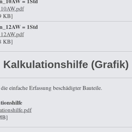
ion_10AW = 1Std
n_10AW.pdf
9 KB]
ion_12AW = 1Std
n_12AW.pdf
8 KB]
Kalkulationshilfe (Grafik)
 die einfache Erfassung beschädigter Bauteile.
ionshilfe
tionshilfe.pdf
MB]